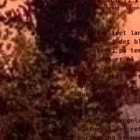
Henge med
(1.2
Musikk og tekst: Steph
Før var livet la
forsvant i det b
Så økte vi på te
tolv, det er nå
Nå går det veldi
Hvordan skal vi 
Når verden går i
Det e'kke lett å
Livet er bevegel
Misforstå meg re
Forandring er no