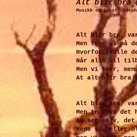
Alt blir bra
(
Musikk og tekst: Steph
Alt blir bra, va
Men tror vi på d
Hvorfor skulle d
Når alle vil til
Men vi tror, men
At alt blir bra 
Alt blir bra, va
Men tror vi det 
Av seg selv, det
Mens vi heller o