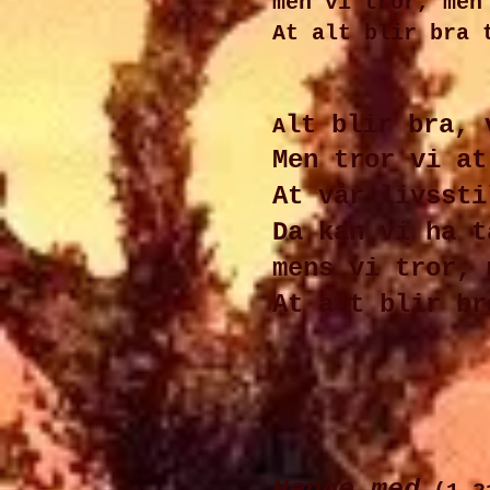
men vi tror, men
At alt blir bra 
lt blir bra, 
A
Men tror vi at
At vår livssti
Da kan vi ha t
mens vi tror, 
At alt blir br