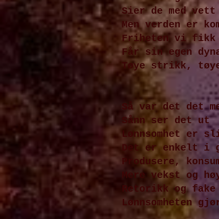
Sier de med vett
Men verden er ko
Friheten vi fikk
Får sin egen dyn
Tøye strikk, tøy
Så var det det m
Sånn ser det ut
Lønnsomhet er sl
Det er enkelt i 
Produsere, konsu
Mere vekst og hø
Retorikk og fake
Lønnsomheten gjø