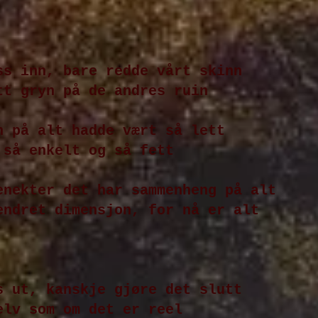
ss inn, bare redde vårt skinn
tt gryn på de andres ruin
n på alt hadde vært så lett
 så enkelt og så fett
enekter det har sammenheng på alt
ndret dimensjon, for nå er alt
s ut, kanskje gjøre det slutt
elv som om det er reel