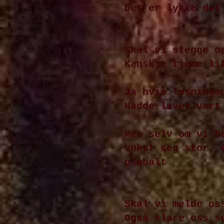
Det er lykke det
Skal vi stenge o
Kanskje tjene li
Ja hvis løsninge
Hadde livet vært
Men selv om vi b
Vokst seg stor
,
e
globalt
Skal vi melde os
Også klare oss s