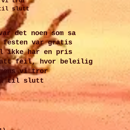
 vi tror
til slutt
var det noen som sa
 festen var gratis
l ikke har en pris
att feil, hvor beleilig
mens vi tror
a til slutt