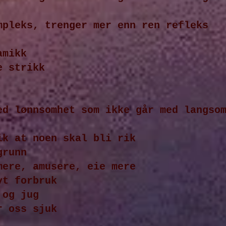
mpleks, trenger mer enn ren refleks
amikk
e strikk
ed lønnsomhet som ikke går med langso
ik at noen skal bli rik
grunn
mere, amusere, eie mere
yt forbruk
 og jug
r oss sjuk