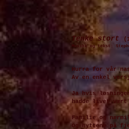
Tenke stort
(
Musikk og tekst: Steph
Hurra for vår na
Av en enkel vers
Ja hvis løsninge
hadde livet vært
Familie og nærmi
Og hyttene på fj