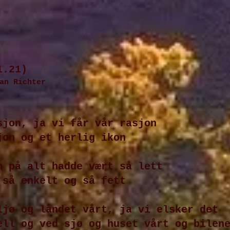
1.21)
an Richter
sjon, ja vi får vår rasjon
jon og et herlig ikon
n på alt hadde vært så lett
 så enkelt og så fett
ljø og landet vårt, ja vi elsker det
ell og ved sjø og huset vårt og bilen