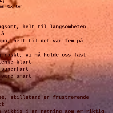
1)
an Richter
ngsomt, helt til langsomheten
lå
mpo, helt til det var fem på
g raskt, vi må holde oss fast
tenke klart
 superfart
 være smart
se, stillstand er frustrerende
tt
e viktig i en retning som er riktig