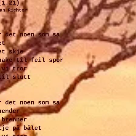
1.21)
an Rich
ter
r det noen som sa
et
et skje
bake til feil spor
 vi tror
til slutt
r det noen som sa
hender
 brenner
lje på bålet