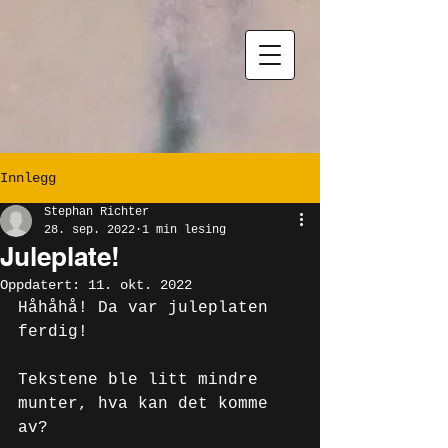
Innlegg
Stephan Richter
28. sep. 2022
1 min lesing
Juleplate!
Oppdatert:
11. okt. 2022
Håhåhå! Da var juleplaten 
ferdig! 
Tekstene ble litt mindre 
munter, hva kan det komme 
av? 